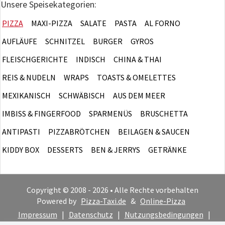
Unsere Speisekategorien:
PIZZA
MAXI-PIZZA
SALATE
PASTA
AL FORNO
AUFLÄUFE
SCHNITZEL
BURGER
GYROS
FLEISCHGERICHTE
INDISCH
CHINA & THAI
REIS & NUDELN
WRAPS
TOASTS & OMELETTES
MEXIKANISCH
SCHWÄBISCH
AUS DEM MEER
IMBISS & FINGERFOOD
SPARMENÜS
BRUSCHETTA
ANTIPASTI
PIZZABRÖTCHEN
BEILAGEN & SAUCEN
KIDDY BOX
DESSERTS
BEN & JERRYS
GETRÄNKE
Copyright © 2008 - 2026 • Alle Rechte vorbehalten
Powered by
Pizza-Taxi.de
&
Online-Pizza
Impressum
|
Datenschutz
|
Nutzungsbedingungen
|