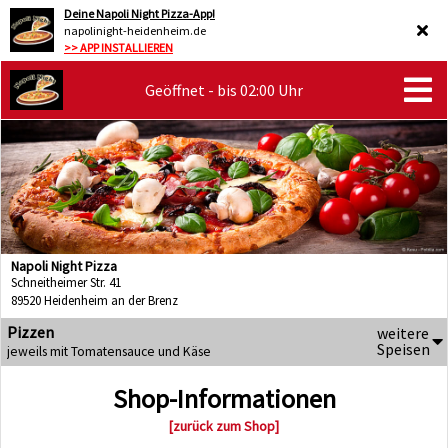
Deine Napoli Night Pizza-App!
napolinight-heidenheim.de
>> APP INSTALLIEREN
Geöffnet - bis 02:00 Uhr
Napoli Night Pizza
Schneitheimer Str. 41
89520 Heidenheim an der Brenz
Pizzen
weitere
Speisen
jeweils mit Tomatensauce und Käse
Shop-Informationen
[zurück zum Shop]