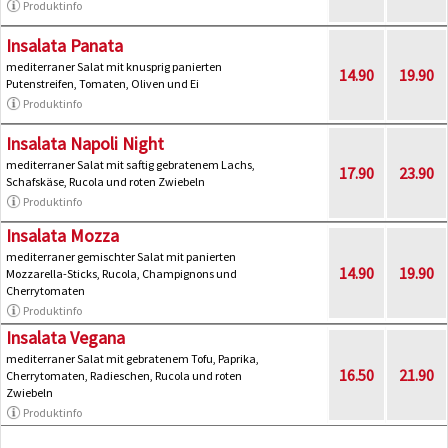
Produktinfo
Insalata Panata
mediterraner Salat mit knusprig panierten
14.90
19.90
Putenstreifen, Tomaten, Oliven und Ei
Produktinfo
Insalata Napoli Night
mediterraner Salat mit saftig gebratenem Lachs,
17.90
23.90
Schafskäse, Rucola und roten Zwiebeln
Produktinfo
Insalata Mozza
mediterraner gemischter Salat mit panierten
14.90
19.90
Mozzarella-Sticks, Rucola, Champignons und
Cherrytomaten
Produktinfo
Insalata Vegana
mediterraner Salat mit gebratenem Tofu, Paprika,
16.50
21.90
Cherrytomaten, Radieschen, Rucola und roten
Zwiebeln
Produktinfo