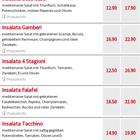
mediterraner Salat mit Thunfisch, Schafskäse,
12.90
17.90
Putenschinken, milden Peperoni und Oliven
Produktinfo
Insalata Gamberi
mediterraner Salat mit gebratenen Scampi, Rucola,
16.90
22.90
gehobeltem Parmesan, Champignons und roten
Zwiebeln
Produktinfo
Insalata 4 Stagioni
mediterraner Salat mit Thunfisch, Tomaten,
12.50
16.90
Zwiebeln, Ei und Oliven
Produktinfo
Insalata Falafel
mediterraner Salat mit gebratenen
16.50
21.90
Falafelbällchen, Paprika, Cherrytomaten,
Radieschen, Rucola und roten Zwiebeln
Produktinfo
Insalata Tacchino
mediterraner Salat mit saftig gegrillten
14.90
19.90
Putenstreifen, Tomaten, Oliven und Ei