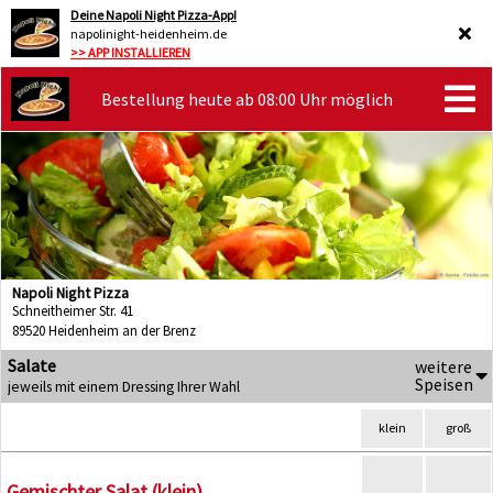
Deine Napoli Night Pizza-App!
napolinight-heidenheim.de
>> APP INSTALLIEREN
Bestellung heute ab 08:00 Uhr möglich
Napoli Night Pizza
Schneitheimer Str. 41
89520 Heidenheim an der Brenz
Salate
weitere
Speisen
jeweils mit einem Dressing Ihrer Wahl
klein
groß
Gemischter Salat (klein)