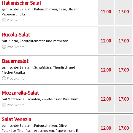
Italienischer Salat
gemischter Salat mit Putenschinken, Käse, Oliven,
12.00
17.00
Peperoni und Ei
Produktinfo
Rucola-Salat
12.00
17.00
mit Rucola, Cocktailtomaten und Parmesan
Produktinfo
Bauernsalat
gemischter Salat mit Schafskäse, Thunfisch und
12.00
17.00
frischer Paprika
Produktinfo
Mozzarella-Salat
12.00
17.00
mit Mozzarella, Tomaten, Zwiebeln und Basilikum
Produktinfo
Salat Venezia
gemischter Salat mit Putenschinken, Oliven,
12.00
17.00
Fetakäse, Thunfisch, Artischocken, Peperoni und Ei