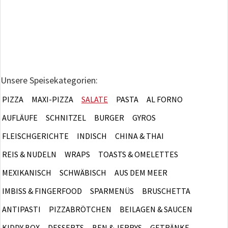
Unsere Speisekategorien:
PIZZA
MAXI-PIZZA
SALATE
PASTA
AL FORNO
AUFLÄUFE
SCHNITZEL
BURGER
GYROS
FLEISCHGERICHTE
INDISCH
CHINA & THAI
REIS & NUDELN
WRAPS
TOASTS & OMELETTES
MEXIKANISCH
SCHWÄBISCH
AUS DEM MEER
IMBISS & FINGERFOOD
SPARMENÜS
BRUSCHETTA
ANTIPASTI
PIZZABRÖTCHEN
BEILAGEN & SAUCEN
KIDDY BOX
DESSERTS
BEN & JERRYS
GETRÄNKE