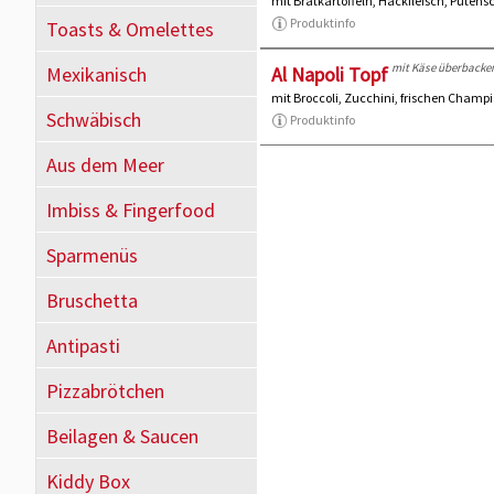
mit Bratkartoffeln, Hackfleisch, Pute
Produktinfo
Toasts & Omelettes
mit Käse überbacke
Mexikanisch
Al Napoli Topf
mit Broccoli, Zucchini, frischen Champ
Schwäbisch
Produktinfo
Aus dem Meer
Imbiss & Fingerfood
Sparmenüs
Bruschetta
Antipasti
Pizzabrötchen
Beilagen & Saucen
Kiddy Box