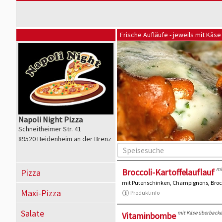
Frische Aufläufe - jeweils mit Kä
Napoli Night Pizza
Schneitheimer Str. 41
89520 Heidenheim an der Brenz
mi
Broccoli-Kartoffelauflauf
Pizza
mit Putenschinken, Champignons, Brocc
Maxi-Pizza
Produktinfo
Salate
mit Käse überback
Vitaminbombe