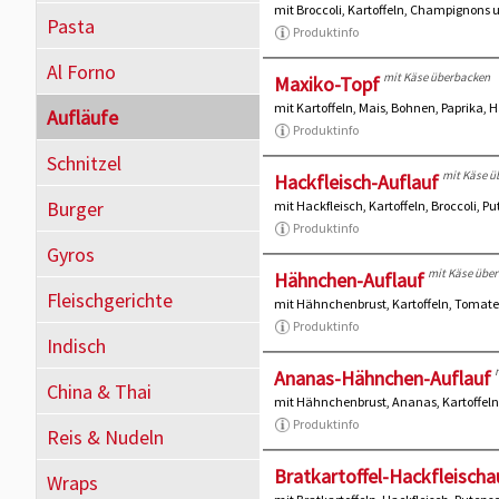
mit Broccoli, Kartoffeln, Champignons
Pasta
Produktinfo
Al Forno
mit Käse überbacken
Maxiko-Topf
mit Kartoffeln, Mais, Bohnen, Paprika,
Aufläufe
Produktinfo
Schnitzel
mit Käse ü
Hackfleisch-Auflauf
Burger
mit Hackfleisch, Kartoffeln, Broccoli,
Produktinfo
Gyros
mit Käse übe
Hähnchen-Auflauf
Fleischgerichte
mit Hähnchenbrust, Kartoffeln, Toma
Produktinfo
Indisch
Ananas-Hähnchen-Auflauf
China & Thai
mit Hähnchenbrust, Ananas, Kartoffe
Produktinfo
Reis & Nudeln
Bratkartoffel-Hackfleischa
Wraps