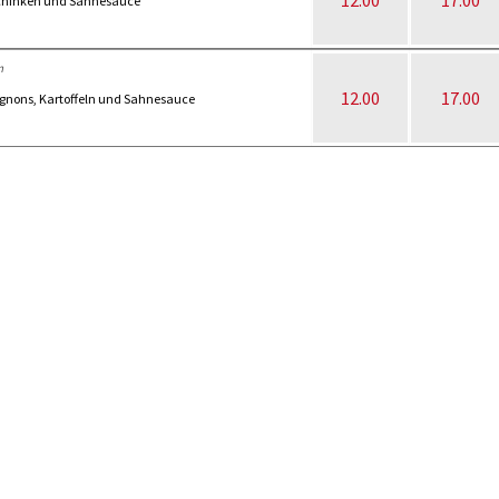
12.00
17.00
nschinken und Sahnesauce
n
12.00
17.00
ignons, Kartoffeln und Sahnesauce