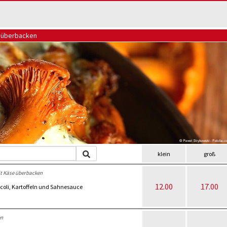
se überbacken
klein
groß
t Käse überbacken
12.00
17.00
oli, Kartoffeln und Sahnesauce
en